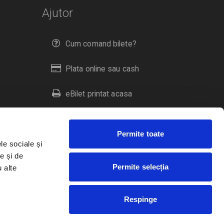
Ajutor
Cum comand bilete?
Plata online sau cash
eBilet printat acasa
Livrare prin curier
Permite toate
Returnare bilete
le sociale și
e și de
Permite selecția
u alte
Duplicare bilete
Respinge