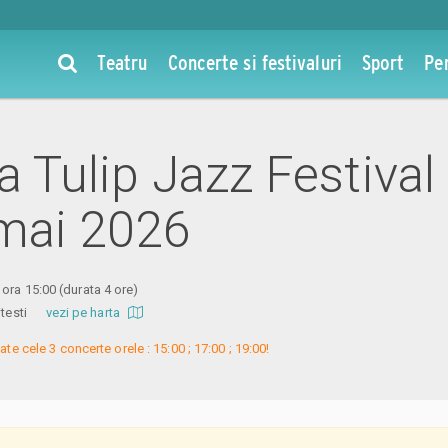
Teatru
Concerte si festivaluri
Sport
Pe
la Tulip Jazz Festival
 mai 2026
 ora 15:00
(durata 4 ore)
 Pitesti
vezi pe harta
oate cele 3 concerte orele : 15:00 ; 17:00 ; 19:00!