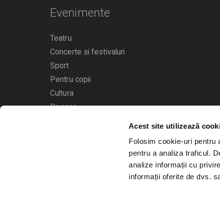
Evenimente
Teatru
Concerte si festivaluri
Sport
Pentru copii
Cultura
Diverse
Acest site utilizează cook
Calendarul evenimentelor
Folosim cookie-uri pentru a 
pentru a analiza traficul. 
analize informații cu privir
informații oferite de dvs. sa