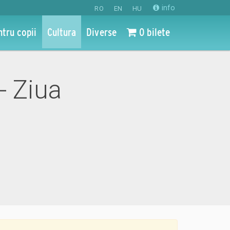
info
RO
EN
HU
ntru copii
Cultura
Diverse
0 bilete
 - Ziua