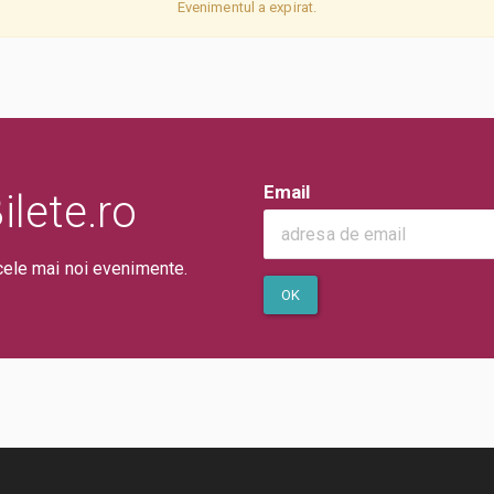
Evenimentul a expirat.
Email
lete.ro
cele mai noi evenimente.
OK