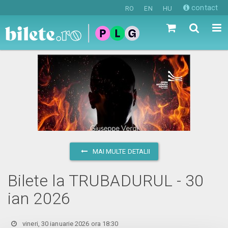
contact
RO
EN
HU
MAI MULTE DETALII
Bilete la TRUBADURUL - 30
ian 2026
vineri, 30 ianuarie 2026 ora 18:30