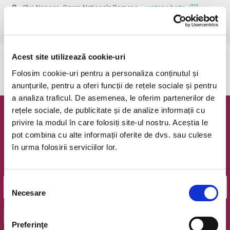
Cluj-Napoca, Opera Nationala Romana
vezi pe harta
 Vârsta recomandată: 7+
Acest site utilizează cookie-uri
Evenimentul a expirat.
Folosim cookie-uri pentru a personaliza conținutul și
anunțurile, pentru a oferi funcții de rețele sociale și pentru
a analiza traficul. De asemenea, le oferim partenerilor de
rețele sociale, de publicitate și de analize informații cu
Newsletter @ Bilete.ro
privire la modul în care folosiți site-ul nostru. Aceștia le
pot combina cu alte informații oferite de dvs. sau culese
Oferte exclusive si o editie saptamanala cu cele mai noi
în urma folosirii serviciilor lor.
evenimente.
Email
Selecția
Necesare
consimțământului
OK
Preferinţe