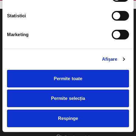
Statistici
Marketing
Evenimente
Ajutor
Teatru
Afişare
Cum comand bilete?
Concerte si
festivaluri
Plata online sau cash
Permite toate
Sport
eBilet printat acasa
Pentru copii
Permite selecția
Cultura
Livrare prin curier
Diverse
Respinge
Calendar
Returnare bilete