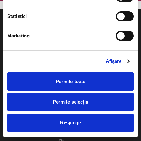
Statistici
Marketing
Evenimente
Ajutor
Teatru
Afişare
Cum comand bilete?
Concerte si
festivaluri
Plata online sau cash
Permite toate
Sport
eBilet printat acasa
Pentru copii
Permite selecția
Cultura
Livrare prin curier
Diverse
Respinge
Calendar
Returnare bilete