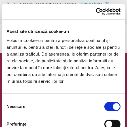
Cluj-Napoca, Opera Nationala Romana
vezi pe harta
 Vârsta recomandată: 7+
Acest site utilizează cookie-uri
Evenimentul a expirat.
Folosim cookie-uri pentru a personaliza conținutul și
anunțurile, pentru a oferi funcții de rețele sociale și pentru
a analiza traficul. De asemenea, le oferim partenerilor de
rețele sociale, de publicitate și de analize informații cu
Newsletter @ Bilete.ro
privire la modul în care folosiți site-ul nostru. Aceștia le
pot combina cu alte informații oferite de dvs. sau culese
Oferte exclusive si o editie saptamanala cu cele mai noi
în urma folosirii serviciilor lor.
evenimente.
Email
Selecția
Necesare
consimțământului
OK
Preferinţe