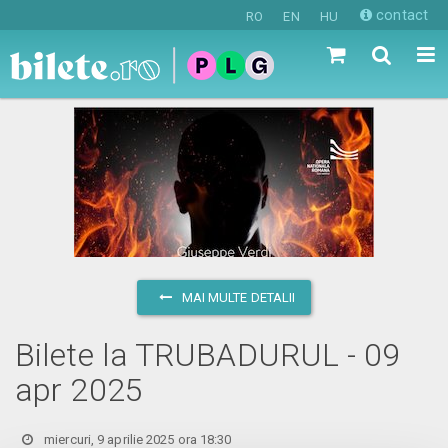
contact
RO
EN
HU
MAI MULTE DETALII
Bilete la TRUBADURUL - 09
apr 2025
miercuri, 9 aprilie 2025 ora 18:30