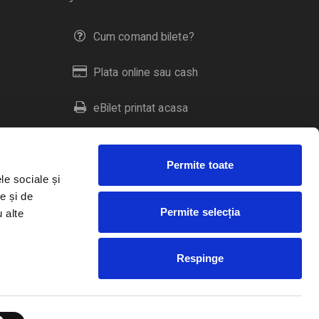
Cum comand bilete?
Plata online sau cash
eBilet printat acasa
Livrare prin curier
Permite toate
Returnare bilete
le sociale și
e și de
Permite selecția
u alte
Duplicare bilete
Respinge
RO
EN
HU