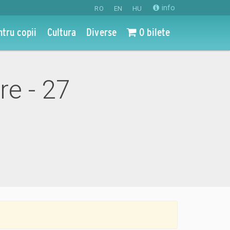
info
RO
EN
HU
ntru copii
Cultura
Diverse
0 bilete
re - 27