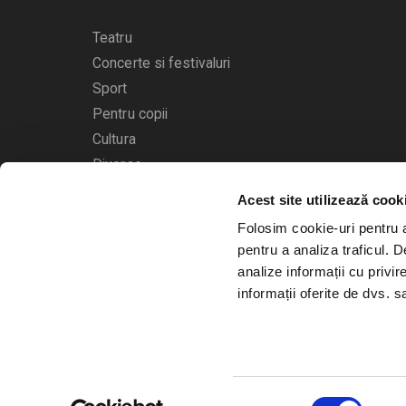
Teatru
Concerte si festivaluri
Sport
Pentru copii
Cultura
Diverse
Acest site utilizează cook
Calendarul evenimentelor
Folosim cookie-uri pentru a 
pentru a analiza traficul. 
analize informații cu privir
informații oferite de dvs. sa
© 2006 - 2026
Bilete.ro
Selecția
A.N.P.C.
O.D.R.