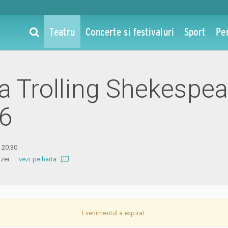
Teatru
Concerte si festivaluri
Sport
Pe
la Trolling Shekespea
26
a 20:30
 Amzei
vezi pe harta
Evenimentul a expirat.