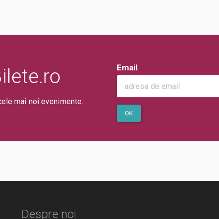
Email
lete.ro
cele mai noi evenimente.
OK
Despre noi