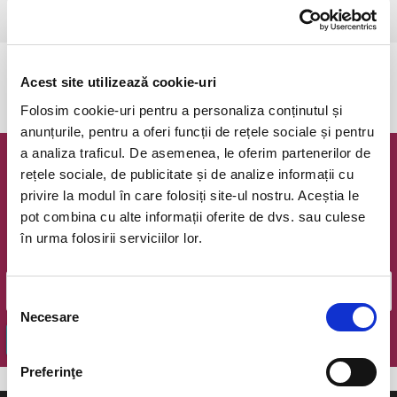
Bucuresti, Teatrul Amzei
vezi pe harta
Evenimentul a expirat.
Acest site utilizează cookie-uri
Folosim cookie-uri pentru a personaliza conținutul și
anunțurile, pentru a oferi funcții de rețele sociale și pentru
a analiza traficul. De asemenea, le oferim partenerilor de
Newsletter @ Bilete.ro
rețele sociale, de publicitate și de analize informații cu
privire la modul în care folosiți site-ul nostru. Aceștia le
Oferte exclusive si o editie saptamanala cu cele mai noi
pot combina cu alte informații oferite de dvs. sau culese
evenimente.
în urma folosirii serviciilor lor.
Email
Selecția
Necesare
consimțământului
OK
Preferinţe