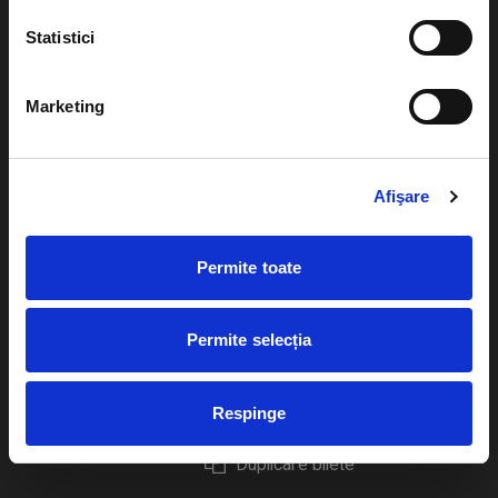
Statistici
Marketing
Evenimente
Ajutor
Teatru
Cum comand bilete?
Afişare
Concerte si
festivaluri
Plata online sau cash
Permite toate
Sport
eBilet printat acasa
Pentru copii
Cultura
Permite selecția
Livrare prin curier
Diverse
Calendar
Returnare bilete
Respinge
Duplicare bilete