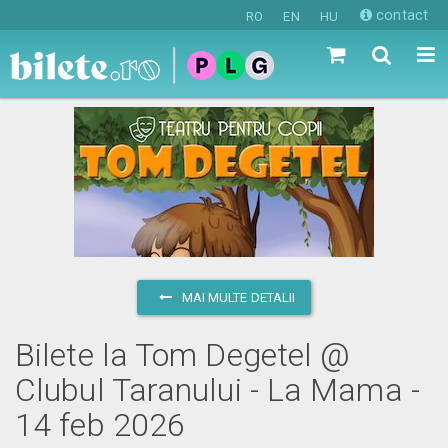
contact
RO
EN
HU
MAI MULTE DETALII
Bilete la Tom Degetel @
Clubul Taranului - La Mama -
14 feb 2026