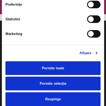
Preferinţe
OK
Statistici
Marketing
Evenimente
Ajutor
Afişare
Teatru
Cum comand bilete?
Concerte si
Permite toate
festivaluri
Plata online sau cash
Sport
Permite selecția
eBilet printat acasa
Pentru copii
Cultura
Livrare prin curier
Respinge
Diverse