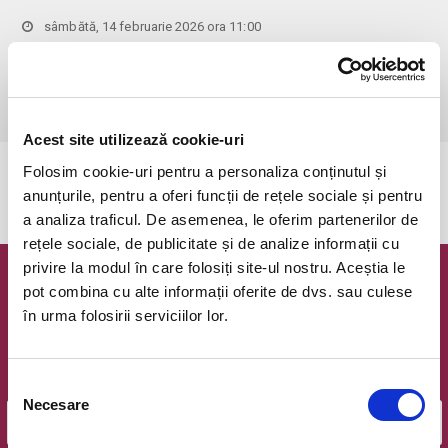
sâmbătă, 14 februarie 2026 ora 11:00
Bucuresti, Clubul Taranului - La Mama
vezi pe harta
 Pentru copiii cu vârsta de peste 1 an se achită bilet.

Se achită bilete atât pentru părinti cât și pentru copii.
Acest site utilizează cookie-uri
Folosim cookie-uri pentru a personaliza conținutul și
Evenimentul a expirat.
anunțurile, pentru a oferi funcții de rețele sociale și pentru
a analiza traficul. De asemenea, le oferim partenerilor de
rețele sociale, de publicitate și de analize informații cu
privire la modul în care folosiți site-ul nostru. Aceștia le
Newsletter @ Bilete.ro
pot combina cu alte informații oferite de dvs. sau culese
în urma folosirii serviciilor lor.
Oferte exclusive si o editie saptamanala cu cele mai noi
evenimente.
Selecția
Email
Necesare
consimțământului