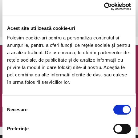
vineri, 27 septembrie 2019 ora 20:30
Piatra Neamt, Teatrul Tineretului, Sala Mare
vezi pe harta
 Recomandare de vârstă: 12 ani
Acest site utilizează cookie-uri
Folosim cookie-uri pentru a personaliza conținutul și
anunțurile, pentru a oferi funcții de rețele sociale și pentru
a analiza traficul. De asemenea, le oferim partenerilor de
Newsletter @ Bilete.ro
rețele sociale, de publicitate și de analize informații cu
privire la modul în care folosiți site-ul nostru. Aceștia le
Oferte exclusive si o editie saptamanala cu cele mai noi
pot combina cu alte informații oferite de dvs. sau culese
evenimente.
în urma folosirii serviciilor lor.
Email
Selecția
Necesare
consimțământului
OK
Preferinţe