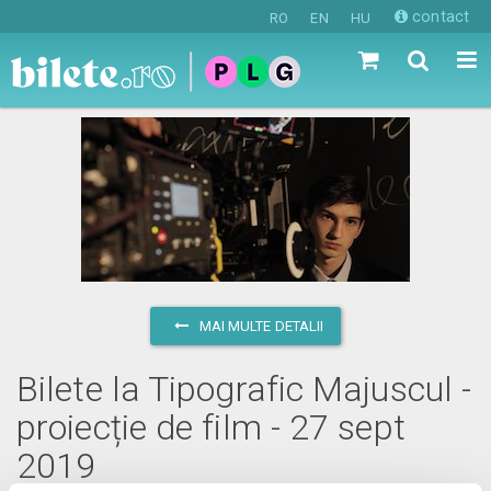
contact
RO
EN
HU
MAI MULTE DETALII
Bilete la Tipografic Majuscul -
proiecție de film - 27 sept
2019