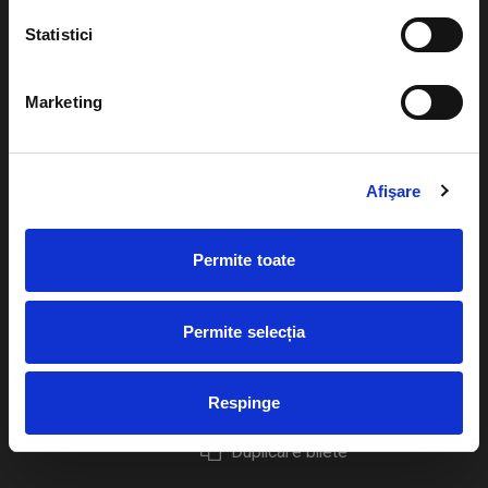
Statistici
Marketing
Evenimente
Ajutor
Teatru
Cum comand bilete?
Afişare
Concerte si
festivaluri
Plata online sau cash
Sport
Permite toate
eBilet printat acasa
Pentru copii
Cultura
Permite selecția
Livrare prin curier
Diverse
Calendar
Returnare bilete
Respinge
Duplicare bilete