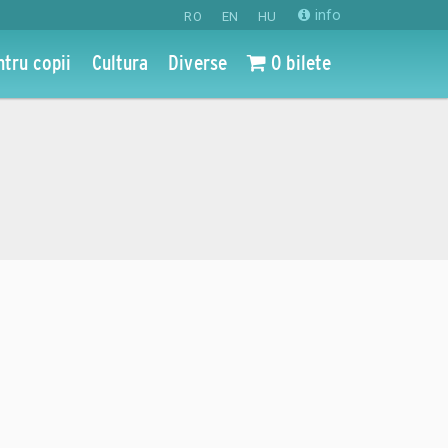
info
RO
EN
HU
ntru copii
Cultura
Diverse
0 bilete