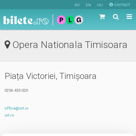
contact
RO
EN
HU
Opera Nationala Timisoara
Piața Victoriei, Timișoara
0256.433.020
office@ort.ro
ort.ro