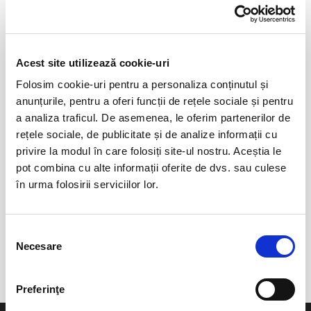
Acest site utilizează cookie-uri
Folosim cookie-uri pentru a personaliza conținutul și
anunțurile, pentru a oferi funcții de rețele sociale și pentru
a analiza traficul. De asemenea, le oferim partenerilor de
rețele sociale, de publicitate și de analize informații cu
0 evenimente in viitorul apropiat
privire la modul în care folosiți site-ul nostru. Aceștia le
revino mai tarziu
pot combina cu alte informații oferite de dvs. sau culese
în urma folosirii serviciilor lor.
anunta-ma pe email cand apare urmatorul eveniment la
Selecția
Opera Nationala
Necesare
consimțământului
Preferinţe