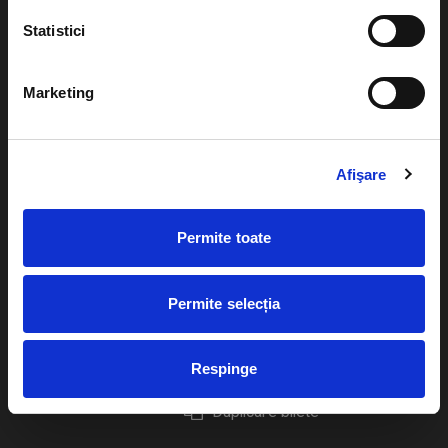
Statistici
Marketing
Evenimente
Ajutor
Teatru
Cum comand bilete?
Afişare
Concerte si
festivaluri
Plata online sau cash
Sport
Permite toate
eBilet printat acasa
Pentru copii
Cultura
Permite selecția
Livrare prin curier
Diverse
Calendar
Returnare bilete
Respinge
Duplicare bilete