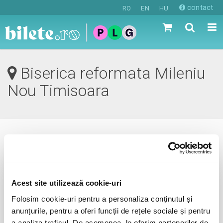
contact
RO
EN
HU
Biserica reformata Mileniu
Nou Timisoara
0 evenimente in viitorul apropiat
revino mai tarziu
Acest site utilizează cookie-uri
Folosim cookie-uri pentru a personaliza conținutul și
anunțurile, pentru a oferi funcții de rețele sociale și pentru
anunta-ma pe email cand apare urmatorul eveniment la
a analiza traficul. De asemenea, le oferim partenerilor de