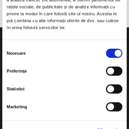
Biserica reformata Mileniu Nou
rețele sociale, de publicitate și de analize informații cu
privire la modul în care folosiți site-ul nostru. Aceștia le
pot combina cu alte informații oferite de dvs. sau culese
în urma folosirii serviciilor lor.
Selecția
Necesare
consimțământului
Evenimente
Ajutor
Preferinţe
Teatru
Cum comand bilete?
Concerte si
Statistici
festivaluri
Plata online sau cash
Sport
eBilet printat acasa
Marketing
Pentru copii
Cultura
Livrare prin curier
Diverse