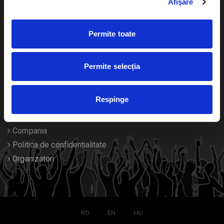
Afişare
Calendar
Returnare bilete
Permite toate
Duplicare bilete
Despre noi
Permite selecția
Contact
Respinge
Termeni si conditii
Despre Cookies
Compania
Politica de confidentialitate
Organizatori
RO
EN
HU