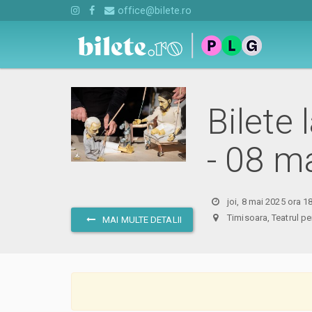
office@bilete.ro
Bilete
- 08 m
joi, 8 mai 2025 ora 1
Timisoara, Teatrul p
MAI MULTE DETALII