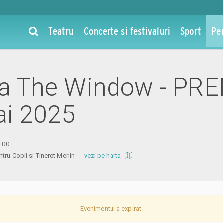
Teatru
Concerte si festivaluri
Sport
Pe
 la The Window - PR
ai 2025
8:00
entru Copii si Tineret Merlin
vezi pe harta
Evenimentul a expirat.