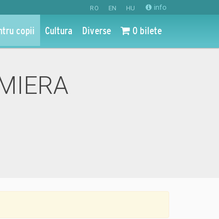
info
RO
EN
HU
ntru copii
Cultura
Diverse
0 bilete
EMIERA