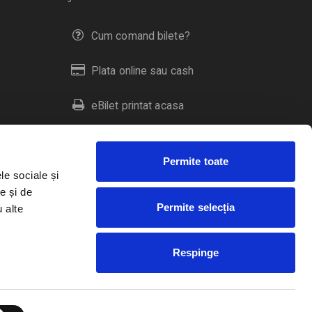
Cum comand bilete?
Plata online sau cash
eBilet printat acasa
Livrare prin curier
Permite toate
Returnare bilete
le sociale și
e și de
Permite selecția
u alte
Duplicare bilete
Respinge
RO
EN
HU