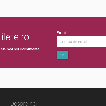
Email
lete.ro
cele mai noi evenimente.
OK
Despre noi