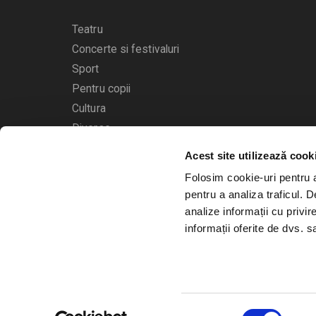
Teatru
Concerte si festivaluri
Sport
Pentru copii
Cultura
Diverse
Acest site utilizează cook
Calendarul evenimentelor
Folosim cookie-uri pentru a 
pentru a analiza traficul. 
analize informații cu privir
informații oferite de dvs. sa
© 2006 - 2026
Bilete.ro
Selecția
A.N.P.C.
O.D.R.