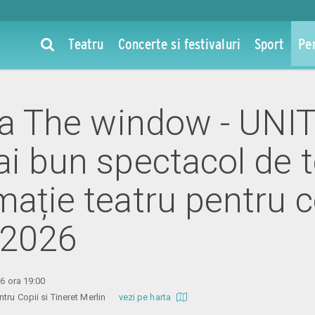
Teatru
Concerte si festivaluri
Sport
Pe
 la The window - UNI
ai bun spectacol de 
ație teatru pentru co
 2026
26 ora 19:00
entru Copii si Tineret Merlin
vezi pe harta