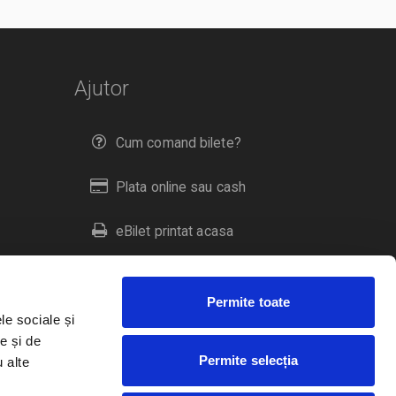
Ajutor
Cum comand bilete?
Plata online sau cash
eBilet printat acasa
Livrare prin curier
Permite toate
Returnare bilete
le sociale și
e și de
Permite selecția
u alte
Duplicare bilete