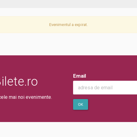
Evenimentul a expirat.
Email
lete.ro
cele mai noi evenimente.
OK