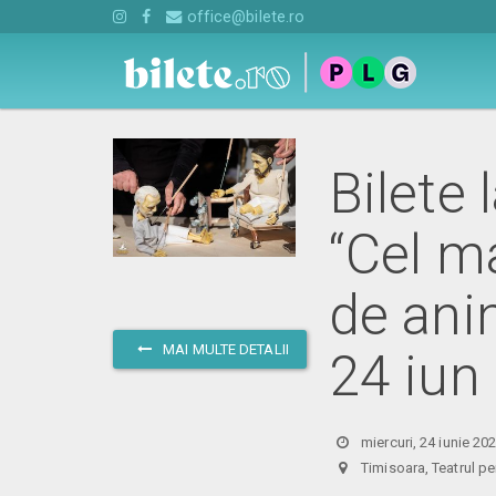
office@bilete.ro
Bilete
“Cel m
de anim
MAI MULTE DETALII
24 iun
miercuri, 24 iunie 20
Timisoara, Teatrul p