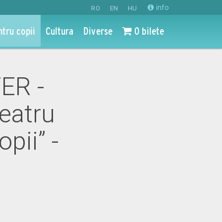
info
RO
EN
HU
ntru copii
Cultura
Diverse
0 bilete
TER -
teatru
pii” -