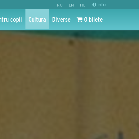
info
RO
EN
HU
ntru copii
Cultura
Diverse
0 bilete