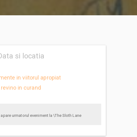
Data si locatia
mente in viitorul apropiat
revino in curand
anunta-ma pe email cand apare urmatorul eveniment la \The Sloth Lane