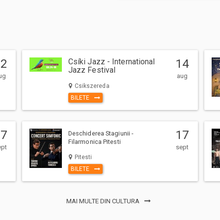
12
Csíki Jazz - International
14
Jazz Festival
ug
aug
Csikszereda
BILETE
17
17
Deschiderea Stagiunii -
Filarmonica Pitesti
ept
sept
Pitesti
BILETE
MAI MULTE DIN CULTURA