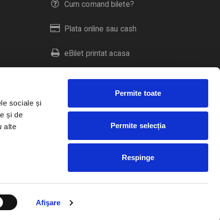
Cum comand bilete?
Plata online sau cash
eBilet printat acasa
Livrare prin curier
Permite toate
Returnare bilete
le sociale și
e și de
Permite selecția
u alte
Duplicare bilete
Respinge
RO
EN
HU
Afişare