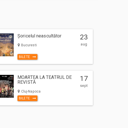
Șoricelul neascultător
23
aug
Bucuresti
BILETE
MOARTEA LA TEATRUL DE
17
REVISTĂ
sept
Cluj-Napoca
BILETE