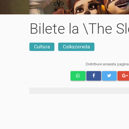
Bilete la \The S
Cultura
Csíkszereda
Distribuie aceasta pagin