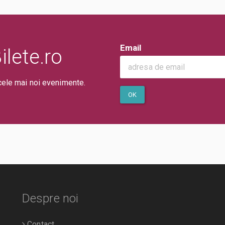
Email
lete.ro
cele mai noi evenimente.
OK
Despre noi
Contact