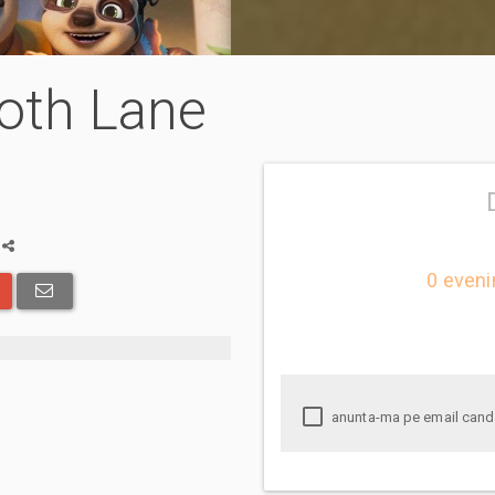
loth Lane
a
0 eveni