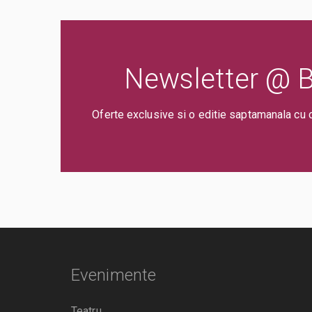
Newsletter @ Bi
Oferte exclusive si o editie saptamanala cu 
Evenimente
Teatru