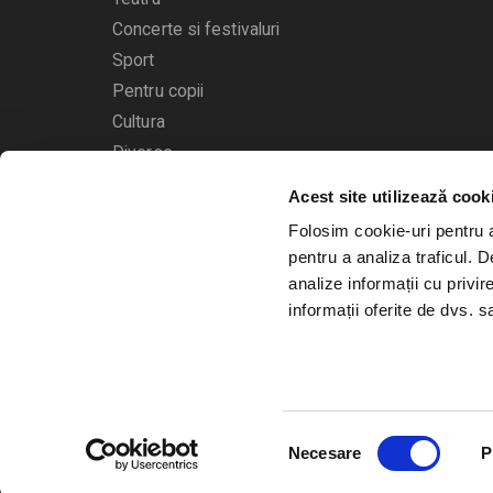
Concerte si festivaluri
Sport
Pentru copii
Cultura
Diverse
Calendarul evenimentelor
Acest site utilizează cook
Folosim cookie-uri pentru a 
pentru a analiza traficul. 
analize informații cu privir
informații oferite de dvs. sa
© 2006 - 2026
Bilete.ro
Selecția
A.N.P.C.
O.D.R.
Necesare
P
consimțământului