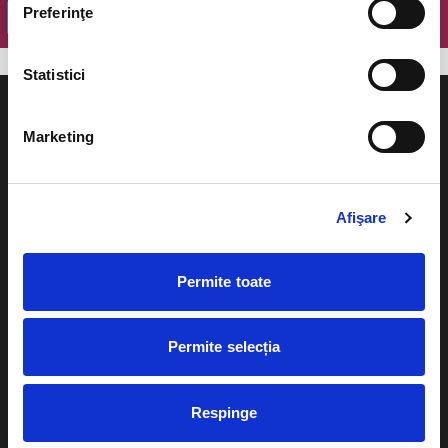
Preferinţe
OK
Statistici
Marketing
Evenimente
Ajutor
Afişare
Teatru
Cum comand bilete?
Concerte si
Permite toate
festivaluri
Plata online sau cash
Sport
Permite selecția
eBilet printat acasa
Pentru copii
Cultura
Livrare prin curier
Diverse
Respinge
Calendar