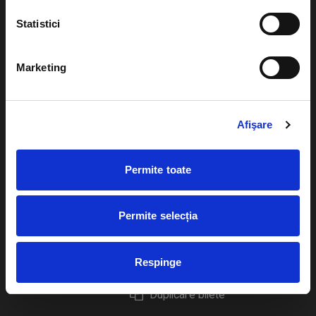
Statistici
Marketing
Evenimente
Ajutor
Teatru
Cum comand bilete?
Afişare
Concerte si
festivaluri
Plata online sau cash
Permite toate
Sport
eBilet printat acasa
Pentru copii
Cultura
Permite selecția
Livrare prin curier
Diverse
Calendar
Returnare bilete
Respinge
Duplicare bilete