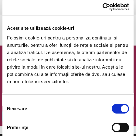
Ramnicu Valcea, Cinema Geo Saizescu
vezi pe harta
Evenimentul a expirat.
Acest site utilizează cookie-uri
Folosim cookie-uri pentru a personaliza conținutul și
anunțurile, pentru a oferi funcții de rețele sociale și pentru
a analiza traficul. De asemenea, le oferim partenerilor de
Newsletter @ Bilete.ro
rețele sociale, de publicitate și de analize informații cu
privire la modul în care folosiți site-ul nostru. Aceștia le
Oferte exclusive si o editie saptamanala cu cele mai noi
pot combina cu alte informații oferite de dvs. sau culese
evenimente.
în urma folosirii serviciilor lor.
Email
Selecția
Necesare
consimțământului
OK
Preferinţe