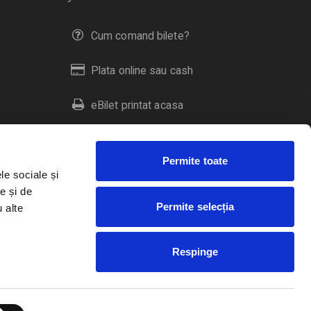
Cum comand bilete?
Plata online sau cash
eBilet printat acasa
Livrare prin curier
Permite toate
Returnare bilete
le sociale și
e și de
Permite selecția
u alte
Duplicare bilete
Respinge
RO
EN
HU