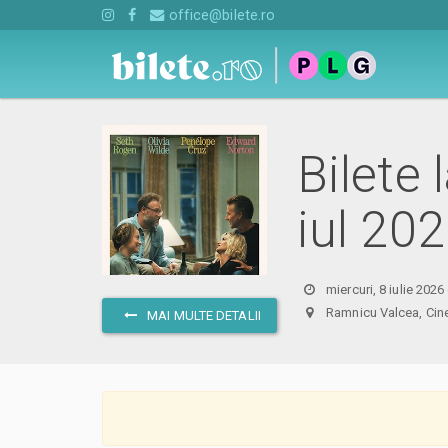
office@bilete.ro
Bilete 
iul 20
miercuri, 8 iulie 2026
Ramnicu Valcea, C
MAI MULTE DETALII