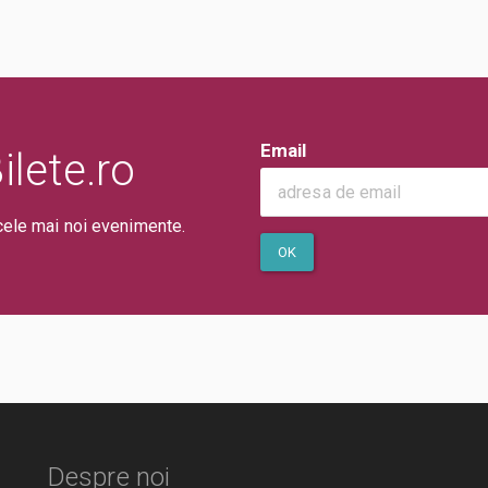
Email
lete.ro
cele mai noi evenimente.
OK
Despre noi