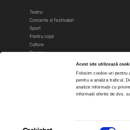
Teatru
Concerte si festivaluri
Sport
Pentru copii
Cultura
Diverse
Acest site utilizează cook
Calendarul evenimentelor
Folosim cookie-uri pentru a 
pentru a analiza traficul. 
analize informații cu privir
informații oferite de dvs. sa
© 2006 - 2026
Bilete.ro
Selecția
A.N.P.C.
O.D.R.