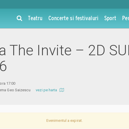
Teatru
Concerte si festivaluri
Sport
Pe
la The Invite – 2D SU
26
 ora 17:00
inema Geo Saizescu
vezi pe harta
Evenimentul a expirat.