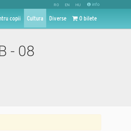
info
RO
EN
HU
ntru copii
Cultura
Diverse
0 bilete
B - 08