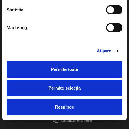
Statistici
Marketing
Evenimente
Ajutor
Teatru
Cum comand bilete?
Afişare
Concerte si
festivaluri
Plata online sau cash
Permite toate
Sport
eBilet printat acasa
Pentru copii
Cultura
Permite selecția
Livrare prin curier
Diverse
Calendar
Returnare bilete
Respinge
Duplicare bilete