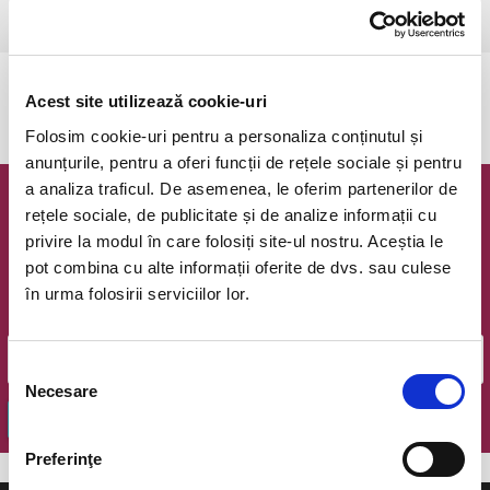
Csikszereda, Csiki Mozi
vezi pe harta
Evenimentul a expirat.
Acest site utilizează cookie-uri
Folosim cookie-uri pentru a personaliza conținutul și
anunțurile, pentru a oferi funcții de rețele sociale și pentru
a analiza traficul. De asemenea, le oferim partenerilor de
Newsletter @ Bilete.ro
rețele sociale, de publicitate și de analize informații cu
privire la modul în care folosiți site-ul nostru. Aceștia le
Oferte exclusive si o editie saptamanala cu cele mai noi
pot combina cu alte informații oferite de dvs. sau culese
evenimente.
în urma folosirii serviciilor lor.
Email
Selecția
Necesare
consimțământului
OK
Preferinţe