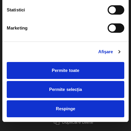
Statistici
Marketing
Evenimente
Ajutor
Teatru
Cum comand bilete?
Afişare
Concerte si
festivaluri
Plata online sau cash
Permite toate
Sport
eBilet printat acasa
Pentru copii
Cultura
Permite selecția
Livrare prin curier
Diverse
Calendar
Returnare bilete
Respinge
Duplicare bilete