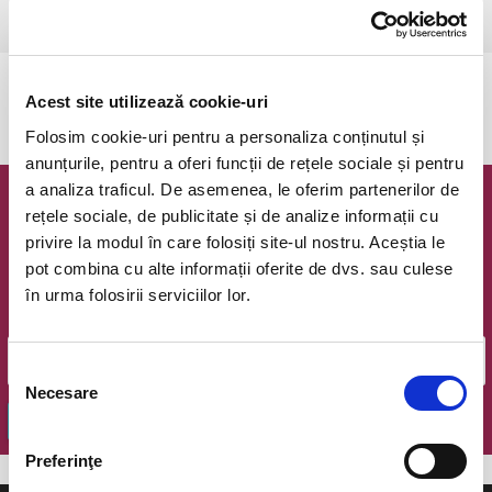
Ramnicu Valcea, Cinema Geo Saizescu
vezi pe harta
Evenimentul a expirat.
Acest site utilizează cookie-uri
Folosim cookie-uri pentru a personaliza conținutul și
anunțurile, pentru a oferi funcții de rețele sociale și pentru
a analiza traficul. De asemenea, le oferim partenerilor de
Newsletter @ Bilete.ro
rețele sociale, de publicitate și de analize informații cu
privire la modul în care folosiți site-ul nostru. Aceștia le
Oferte exclusive si o editie saptamanala cu cele mai noi
pot combina cu alte informații oferite de dvs. sau culese
evenimente.
în urma folosirii serviciilor lor.
Email
Selecția
Necesare
consimțământului
OK
Preferinţe