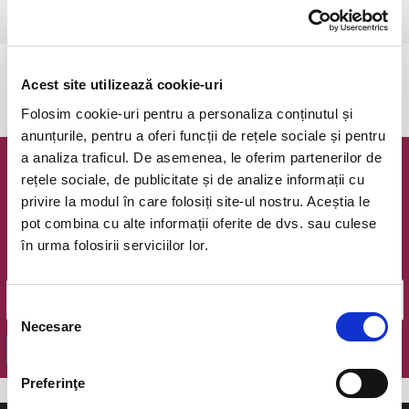
Ramnicu Valcea, Cinema Geo Saizescu
vezi pe harta
Evenimentul a expirat.
Acest site utilizează cookie-uri
Folosim cookie-uri pentru a personaliza conținutul și
anunțurile, pentru a oferi funcții de rețele sociale și pentru
a analiza traficul. De asemenea, le oferim partenerilor de
Newsletter @ Bilete.ro
rețele sociale, de publicitate și de analize informații cu
privire la modul în care folosiți site-ul nostru. Aceștia le
Oferte exclusive si o editie saptamanala cu cele mai noi
pot combina cu alte informații oferite de dvs. sau culese
evenimente.
în urma folosirii serviciilor lor.
Email
Selecția
Necesare
consimțământului
OK
Preferinţe