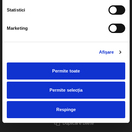
Statistici
Marketing
Evenimente
Ajutor
Teatru
Cum comand bilete?
Afişare
Concerte si
festivaluri
Plata online sau cash
Permite toate
Sport
eBilet printat acasa
Pentru copii
Cultura
Permite selecția
Livrare prin curier
Diverse
Calendar
Returnare bilete
Respinge
Duplicare bilete