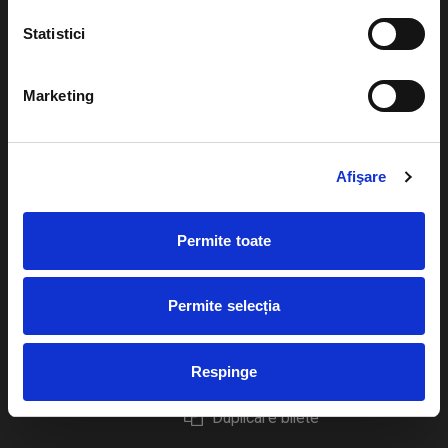
Statistici
Marketing
Evenimente
Ajutor
Teatru
Cum comand bilete?
Afişare
Concerte si
festivaluri
Plata online sau cash
Permite toate
Sport
eBilet printat acasa
Pentru copii
Cultura
Permite selecția
Livrare prin curier
Diverse
Calendar
Returnare bilete
Respinge
Duplicare bilete