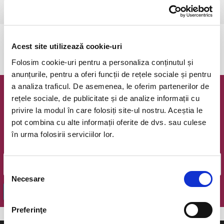
Ramnicu Valcea, Cinema Geo Saizescu
vezi pe harta
Evenimentul a expirat.
Acest site utilizează cookie-uri
Folosim cookie-uri pentru a personaliza conținutul și
anunțurile, pentru a oferi funcții de rețele sociale și pentru
a analiza traficul. De asemenea, le oferim partenerilor de
Newsletter @ Bilete.ro
rețele sociale, de publicitate și de analize informații cu
privire la modul în care folosiți site-ul nostru. Aceștia le
Oferte exclusive si o editie saptamanala cu cele mai noi
pot combina cu alte informații oferite de dvs. sau culese
evenimente.
în urma folosirii serviciilor lor.
Email
Selecția
Necesare
consimțământului
OK
Preferinţe