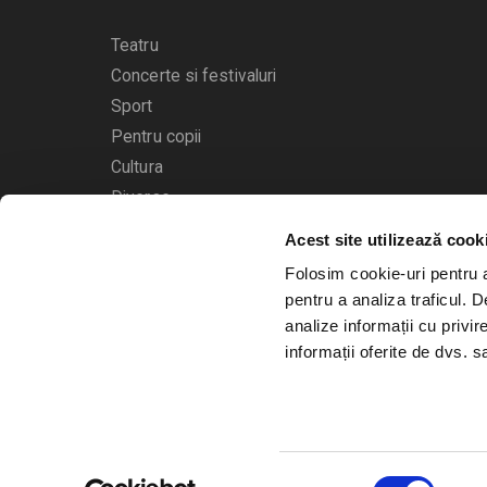
Teatru
Concerte si festivaluri
Sport
Pentru copii
Cultura
Diverse
Acest site utilizează cook
Calendarul evenimentelor
Folosim cookie-uri pentru a 
pentru a analiza traficul. 
analize informații cu privir
informații oferite de dvs. sa
© 2006 - 2026
Bilete.ro
Selecția
A.N.P.C.
O.D.R.