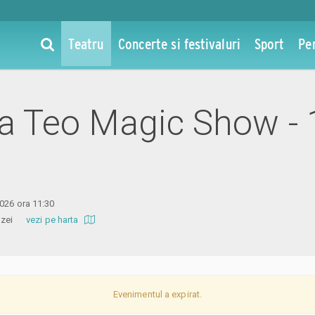
Teatru
Concerte si festivaluri
Sport
Pe
 la Teo Magic Show - 
2026 ora 11:30
 Amzei
vezi pe harta
Evenimentul a expirat.