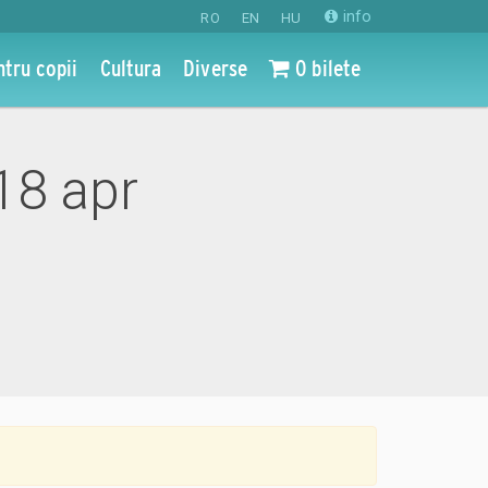
info
RO
EN
HU
ntru copii
Cultura
Diverse
0 bilete
18 apr