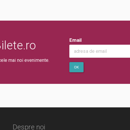
Email
lete.ro
cele mai noi evenimente.
OK
Despre noi