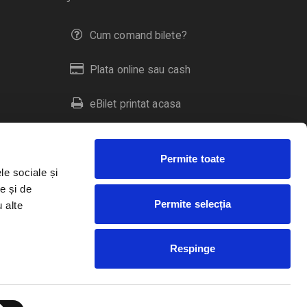
Cum comand bilete?
Plata online sau cash
eBilet printat acasa
Livrare prin curier
Permite toate
Returnare bilete
le sociale și
e și de
Permite selecția
u alte
Duplicare bilete
Respinge
RO
EN
HU