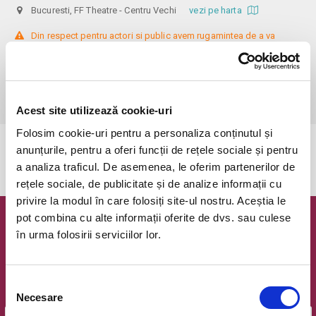
Bucuresti, FF Theatre - Centru Vechi
vezi pe harta
 Din respect pentru actori si public avem rugamintea de a va 
prezenta cu cel putin 30 de minute inainte de inceperea spectacolului. 

Dupa ora inceperii reprezentatiei, rezervarile si biletele isi pierd 
valabilitatea.

Nerecomandat tinerilor sub 16 ani.
Acest site utilizează cookie-uri
Folosim cookie-uri pentru a personaliza conținutul și
anunțurile, pentru a oferi funcții de rețele sociale și pentru
Evenimentul a expirat.
a analiza traficul. De asemenea, le oferim partenerilor de
rețele sociale, de publicitate și de analize informații cu
privire la modul în care folosiți site-ul nostru. Aceștia le
pot combina cu alte informații oferite de dvs. sau culese
Newsletter @ Bilete.ro
în urma folosirii serviciilor lor.
Oferte exclusive si o editie saptamanala cu cele mai noi
evenimente.
Selecția
Email
Necesare
consimțământului