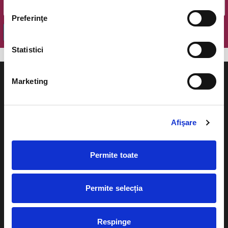
Preferinţe
OK
Statistici
Marketing
Evenimente
Ajutor
Afişare
Teatru
Cum comand bilete?
Permite toate
Concerte si
festivaluri
Plata online sau cash
Sport
Permite selecția
eBilet printat acasa
Pentru copii
Cultura
Respinge
Livrare prin curier