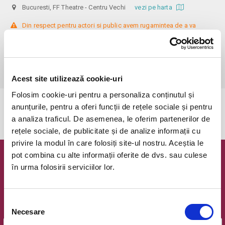
Bucuresti, FF Theatre - Centru Vechi
vezi pe harta
 Din respect pentru actori si public avem rugamintea de a va 
prezenta cu cel putin 30 de minute inainte de inceperea spectacolului. 

Dupa ora inceperii reprezentatiei, rezervarile si biletele isi pierd 
valabilitatea.

Nerecomandat tinerilor sub 16 ani.
Acest site utilizează cookie-uri
Folosim cookie-uri pentru a personaliza conținutul și
anunțurile, pentru a oferi funcții de rețele sociale și pentru
Evenimentul a expirat.
a analiza traficul. De asemenea, le oferim partenerilor de
rețele sociale, de publicitate și de analize informații cu
privire la modul în care folosiți site-ul nostru. Aceștia le
pot combina cu alte informații oferite de dvs. sau culese
Newsletter @ Bilete.ro
în urma folosirii serviciilor lor.
Oferte exclusive si o editie saptamanala cu cele mai noi
evenimente.
Selecția
Email
Necesare
consimțământului