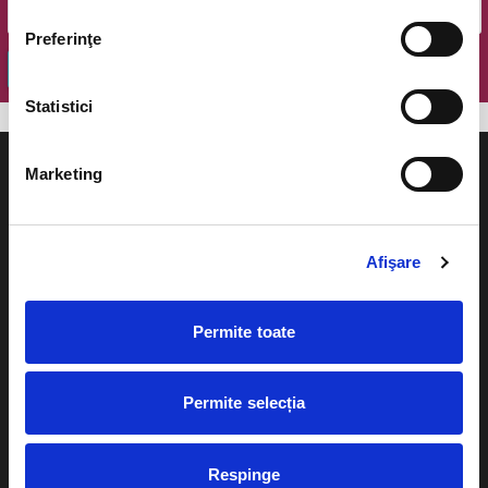
Preferinţe
OK
Statistici
Marketing
Evenimente
Ajutor
Afişare
Teatru
Cum comand bilete?
Permite toate
Concerte si
festivaluri
Plata online sau cash
Sport
Permite selecția
eBilet printat acasa
Pentru copii
Cultura
Respinge
Livrare prin curier