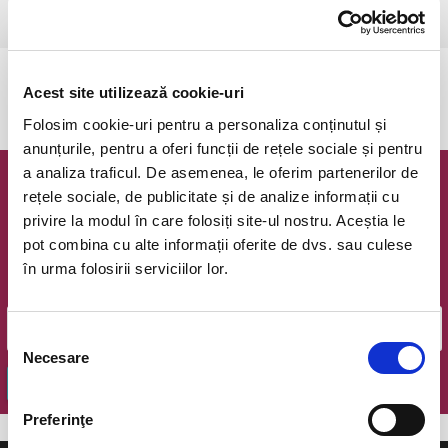
Giurgiu, Teatrul Tudor Vianu
vezi pe harta
Evenimentul a expirat.
Acest site utilizează cookie-uri
Folosim cookie-uri pentru a personaliza conținutul și
anunțurile, pentru a oferi funcții de rețele sociale și pentru
a analiza traficul. De asemenea, le oferim partenerilor de
Newsletter @ Bilete.ro
rețele sociale, de publicitate și de analize informații cu
privire la modul în care folosiți site-ul nostru. Aceștia le
Oferte exclusive si o editie saptamanala cu cele mai noi
pot combina cu alte informații oferite de dvs. sau culese
evenimente.
în urma folosirii serviciilor lor.
Email
Selecția
Necesare
consimțământului
OK
Preferinţe