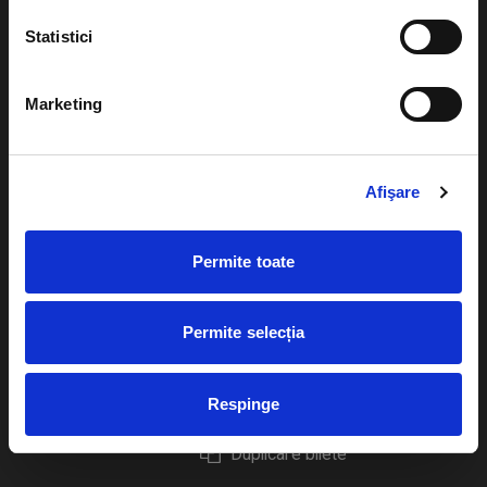
Statistici
Marketing
Evenimente
Ajutor
Teatru
Cum comand bilete?
Afişare
Concerte si
festivaluri
Plata online sau cash
Permite toate
Sport
eBilet printat acasa
Pentru copii
Cultura
Permite selecția
Livrare prin curier
Diverse
Calendar
Returnare bilete
Respinge
Duplicare bilete