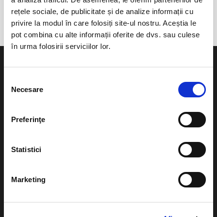
Baile Fortyogo
rețele sociale, de publicitate și de analize informații cu
privire la modul în care folosiți site-ul nostru. Aceștia le
pot combina cu alte informații oferite de dvs. sau culese
în urma folosirii serviciilor lor.
Selecția
Necesare
consimțământului
Evenimente
Ajutor
Preferinţe
Teatru
Cum comand bilete?
Concerte si
Statistici
festivaluri
Plata online sau cash
Sport
eBilet printat acasa
Marketing
Pentru copii
Cultura
Livrare prin curier
Diverse