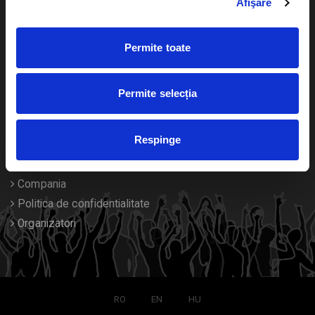
Afişare
Calendar
Returnare bilete
Permite toate
Duplicare bilete
Despre noi
Permite selecția
Contact
Respinge
Termeni si conditii
Despre Cookies
Compania
Politica de confidentialitate
Organizatori
RO
EN
HU