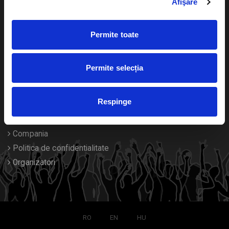
Afişare
Calendar
Returnare bilete
Permite toate
Duplicare bilete
Despre noi
Permite selecția
Contact
Respinge
Termeni si conditii
Despre Cookies
Compania
Politica de confidentialitate
Organizatori
RO
EN
HU