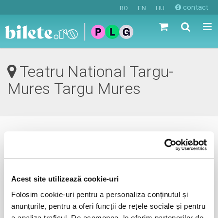
contact
RO
EN
HU
Teatru National Targu-
Mures Targu Mures
0 evenimente in viitorul apropiat
revino mai tarziu
Acest site utilizează cookie-uri
Folosim cookie-uri pentru a personaliza conținutul și
anunțurile, pentru a oferi funcții de rețele sociale și pentru
anunta-ma pe email cand apare urmatorul eveniment la
a analiza traficul. De asemenea, le oferim partenerilor de