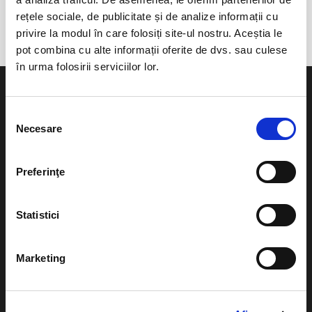
Teatru National Targu-Mures
rețele sociale, de publicitate și de analize informații cu
privire la modul în care folosiți site-ul nostru. Aceștia le
pot combina cu alte informații oferite de dvs. sau culese
în urma folosirii serviciilor lor.
Selecția
Necesare
consimțământului
Evenimente
Ajutor
Preferinţe
Teatru
Cum comand bilete?
Concerte si
Statistici
festivaluri
Plata online sau cash
Sport
eBilet printat acasa
Marketing
Pentru copii
Cultura
Livrare prin curier
Diverse