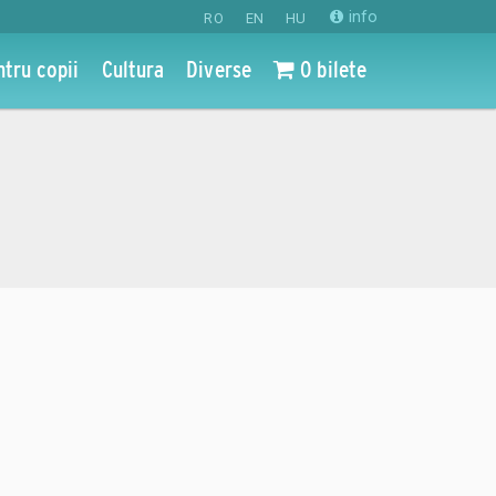
info
RO
EN
HU
ntru copii
Cultura
Diverse
0 bilete