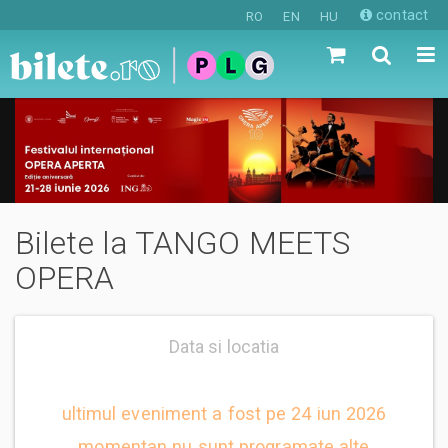
contact
RO
EN
HU
Bilete la TANGO MEETS
OPERA
Data si locatia
ultimul eveniment a fost pe 24 iun 2026
momentan nu sunt programate alte