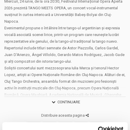
Miercuri, 24 iunie, de la ora 20:30, Festivalul Internațional Opera Aperta
2026 prezintă TANGO MEETS OPERA, un concert vocal-instrumental
susținut în curtea interioară a Universității Babeș-Bolyai din Cluj-
Napoca.
Evenimentul propune o întâlnire între tango-ul argentinian și expresia
vocală asociată scenei lirice, printr-un program care reunește lucrări
reprezentative ale genului, de la tango-ul tradițional la tango nuevo.
Repertoriul include titluri semnate de Astor Piazzolla, Carlos Gardel,
Juan D’Arienzo, Ángel Villoldo, Gerardo Matos Rodríguez, Jacob Gade
și alți compozitori din istoria tango-ului.
Soliștii concertului sunt mezzosoprana Iulia Merca și tenorul Hector
Lopez, artiști ai Operei Naționale Române din Cluj-Napoca. Alături de ei,
Cluj Tango Orchestra, ansamblu format din muzicieni profesioniști
activi în instituții muzicale din Cluj-Napoca, precum Opera Națională
Română, Opera Maghiară, Academia Națională de Muzică „Gheorghe
Dima” și Colegiul de Muzică „Sigismund Toduță”.
CONTINUARE
Cluj Tango Orchestra este alcătuită din Sorin Robert Indrei la
bandoneon, Irina Rosana Indrei la pian, Milena Vădan și Sara Vădan la
Distribuie aceasta pagina
vioară, Adrian Lup la violoncel și Emanuel Elcean la contrabas. Formula
instrumentală pune în prim-plan sonoritatea specifică tango-ului