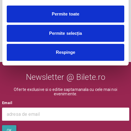
Permite toate
Abonamente FC Voluntari
27
iul
Voluntari
BILETE
Permite selecția
MAI MULTE DIN SPORT
Respinge
Newsletter @ Bilete.ro
Oferte exclusive si o editie saptamanala cu cele mai noi
evenimente.
Email
OK