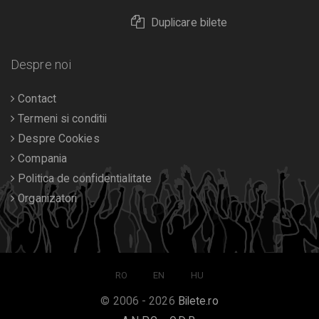
Duplicare bilete
Despre noi
Contact
Termeni si conditii
Despre Cookies
Compania
Politica de confidentialitate
Organizatori
RO
EN
HU
© 2006 - 2026
Bilete.ro