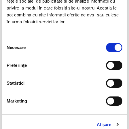
rețele sociale, de publicitate și de analize informații cu
BILETE
privire la modul în care folosiți site-ul nostru. Aceștia le
pot combina cu alte informații oferite de dvs. sau culese
în urma folosirii serviciilor lor.
Abonamente FC Bacau
03
iul
Bacau
Selecția
BILETE
Necesare
consimțământului
Preferinţe
Parking FC Вacau
04
iul
Bacau
BILETE
Statistici
Marketing
Abonamente Politehnica Timisoara
09
iul
Timisoara
BILETE
Afişare