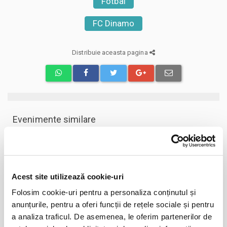
Fotbal
FC Dinamo
Distribuie aceasta pagina
Evenimente similare
Abonamente Dinamo 1948
31
mai
Bucuresti
BILETE
Acest site utilizează cookie-uri
Folosim cookie-uri pentru a personaliza conținutul și
anunțurile, pentru a oferi funcții de rețele sociale și pentru
Abonamente FC Bihor Oradea
01
a analiza traficul. De asemenea, le oferim partenerilor de
iun
Oradea