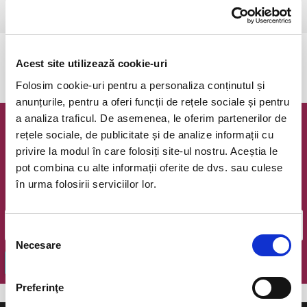
Csikszereda, Csiki Mozi
vezi pe harta
Evenimentul a expirat.
Acest site utilizează cookie-uri
Folosim cookie-uri pentru a personaliza conținutul și
anunțurile, pentru a oferi funcții de rețele sociale și pentru
a analiza traficul. De asemenea, le oferim partenerilor de
Newsletter @ Bilete.ro
rețele sociale, de publicitate și de analize informații cu
privire la modul în care folosiți site-ul nostru. Aceștia le
Oferte exclusive si o editie saptamanala cu cele mai noi
pot combina cu alte informații oferite de dvs. sau culese
evenimente.
în urma folosirii serviciilor lor.
Email
Selecția
Necesare
consimțământului
OK
Preferinţe