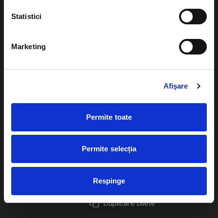
Statistici
Marketing
Evenimente
Ajutor
Teatru
Cum comand bilete?
Afişare
Concerte si
festivaluri
Plata online sau cash
Permite toate
Sport
eBilet printat acasa
Pentru copii
Cultura
Permite selecția
Livrare prin curier
Diverse
Calendar
Returnare bilete
Respinge
Duplicare bilete