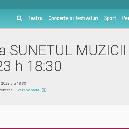
Teatru
Concerte si festivaluri
Sport
Pe
 la SUNETUL MUZICII 
23 h 18:30
e 2023 ora 18:30
ra Romana
vezi pe harta