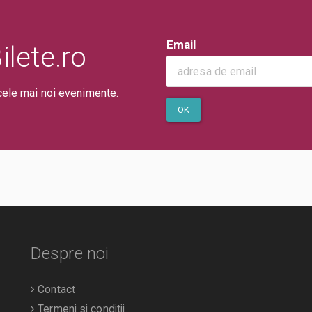
Email
lete.ro
cele mai noi evenimente.
OK
Despre noi
Contact
Termeni si conditii