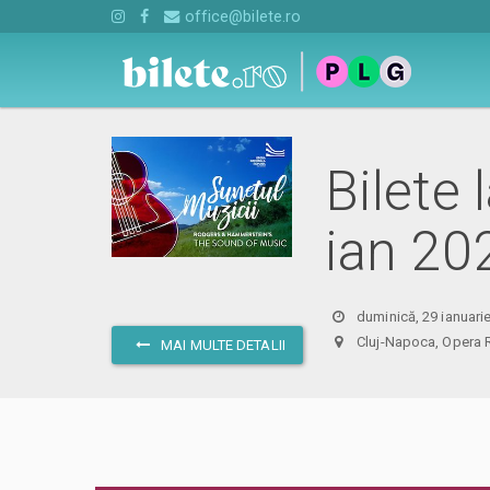
office@bilete.ro
Bilete
ian 20
duminică, 29 ianuari
Cluj-Napoca, Ope
MAI MULTE DETALII