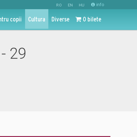
info
RO
EN
HU
ntru copii
Cultura
Diverse
0 bilete
- 29