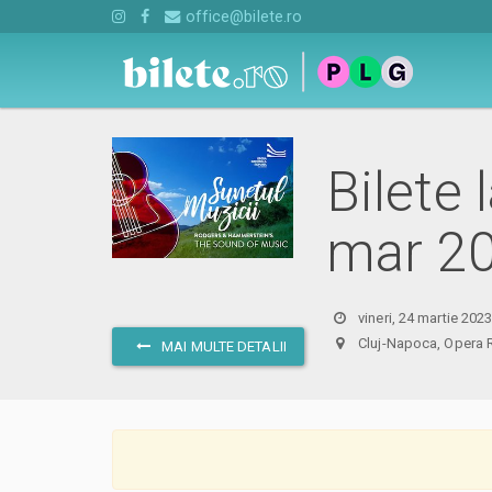
office@bilete.ro
Bilete
mar 2
vineri, 24 martie 202
Cluj-Napoca, Ope
MAI MULTE DETALII