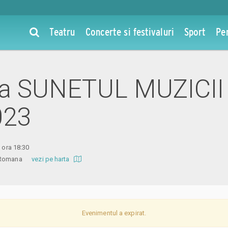
Teatru
Concerte si festivaluri
Sport
Pe
 la SUNETUL MUZICII 
023
3 ora 18:30
ra Romana
vezi pe harta
Evenimentul a expirat.