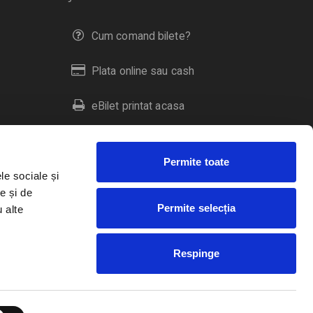
Cum comand bilete?
Plata online sau cash
eBilet printat acasa
Livrare prin curier
Permite toate
Returnare bilete
le sociale și
e și de
Permite selecția
u alte
Duplicare bilete
Respinge
RO
EN
HU