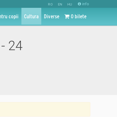
info
RO
EN
HU
ntru copii
Cultura
Diverse
0 bilete
- 24