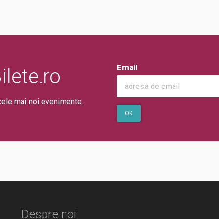
Email
lete.ro
cele mai noi evenimente.
OK
Despre noi