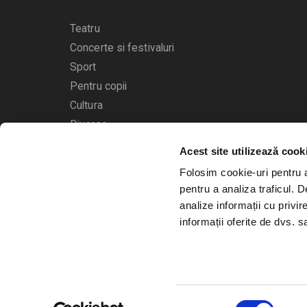
Teatru
Concerte si festivaluri
Sport
Pentru copii
Cultura
Diverse
Acest site utilizează cook
Calendarul evenimentelor
Folosim cookie-uri pentru a 
pentru a analiza traficul. 
analize informații cu privir
informații oferite de dvs. sa
© 2006 - 2026
Bilete.ro
Selecția
A.N.P.C.
O.D.R.