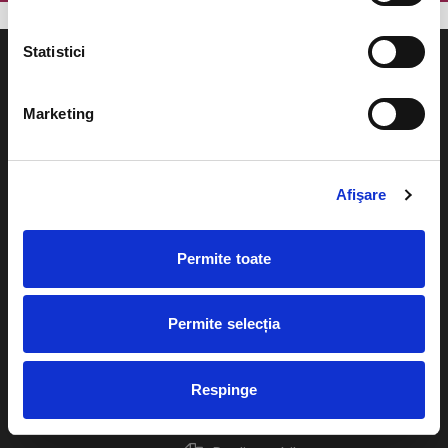
Statistici
Marketing
Evenimente
Ajutor
Teatru
Afişare
Cum comand bilete?
Concerte si
festivaluri
Plata online sau cash
Permite toate
Sport
eBilet printat acasa
Pentru copii
Permite selecția
Cultura
Livrare prin curier
Diverse
Respinge
Calendar
Returnare bilete