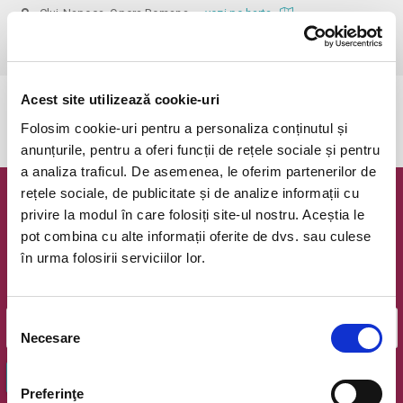
Cluj-Napoca, Opera Romana
vezi pe harta
 Vârsta recomandată: 5 +
Acest site utilizează cookie-uri
Evenimentul a expirat.
Folosim cookie-uri pentru a personaliza conținutul și
anunțurile, pentru a oferi funcții de rețele sociale și pentru
a analiza traficul. De asemenea, le oferim partenerilor de
rețele sociale, de publicitate și de analize informații cu
Newsletter @ Bilete.ro
privire la modul în care folosiți site-ul nostru. Aceștia le
pot combina cu alte informații oferite de dvs. sau culese
Oferte exclusive si o editie saptamanala cu cele mai noi
în urma folosirii serviciilor lor.
evenimente.
Email
Selecția
Necesare
consimțământului
OK
Preferinţe