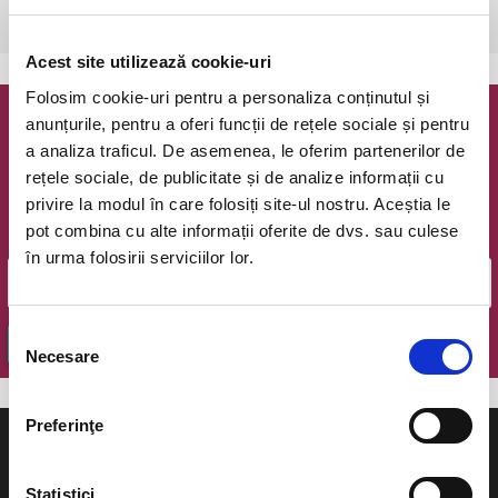
Buftea, Domeniul Stirbey
vezi pe harta
Acest site utilizează cookie-uri
Folosim cookie-uri pentru a personaliza conținutul și
anunțurile, pentru a oferi funcții de rețele sociale și pentru
Newsletter @ Bilete.ro
a analiza traficul. De asemenea, le oferim partenerilor de
rețele sociale, de publicitate și de analize informații cu
Oferte exclusive si o editie saptamanala cu cele mai noi
privire la modul în care folosiți site-ul nostru. Aceștia le
evenimente.
pot combina cu alte informații oferite de dvs. sau culese
Email
în urma folosirii serviciilor lor.
Selecția
OK
Necesare
consimțământului
Preferinţe
Statistici