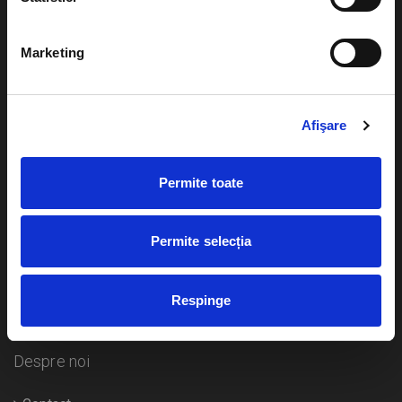
Evenimente
Ajutor
Marketing
Teatru
Cum comand bilete?
Concerte si
festivaluri
Afişare
Plata online sau cash
Sport
eBilet printat acasa
Pentru copii
Permite toate
Cultura
Livrare prin curier
Diverse
Permite selecția
Calendar
Returnare bilete
Respinge
Duplicare bilete
Despre noi