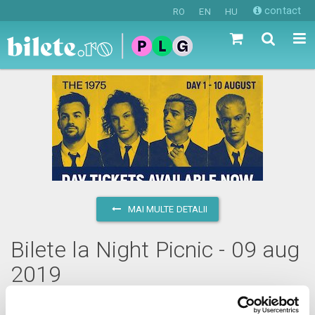
contact
RO
EN
HU
MAI MULTE DETALII
Bilete la Night Picnic - 09 aug
2019
vineri, 9 august 2019