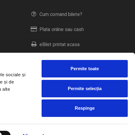
Cum comand bilete?
Plata online sau cash
eBilet printat acasa
Livrare prin curier
Permite toate
Returnare bilete
le sociale și
e și de
Permite selecția
u alte
Duplicare bilete
Respinge
RO
EN
HU