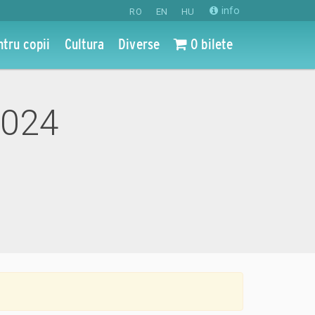
info
RO
EN
HU
ntru copii
Cultura
Diverse
0 bilete
 2024