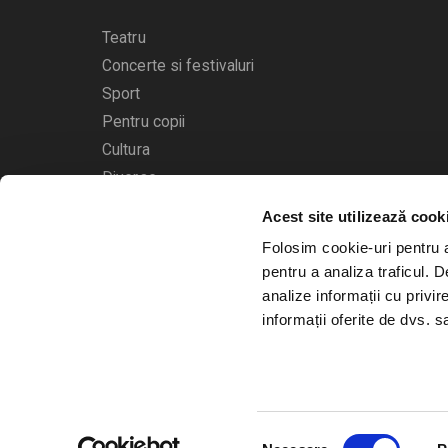
Teatru
Concerte si festivaluri
Sport
Pentru copii
Cultura
Diverse
Acest site utilizează cook
Calendarul evenimentelor
Folosim cookie-uri pentru a 
pentru a analiza traficul. 
analize informații cu privir
informații oferite de dvs. sa
© 2006 - 2026
Bilete.ro
Selecția
A.N.P.C.
O.D.R.