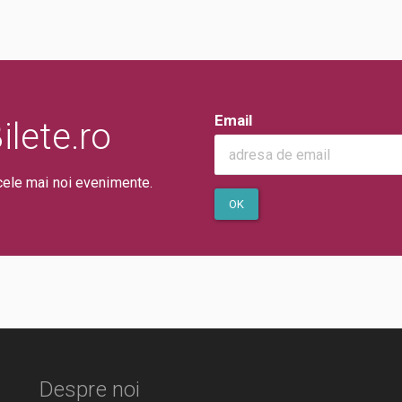
Email
lete.ro
cele mai noi evenimente.
OK
Despre noi