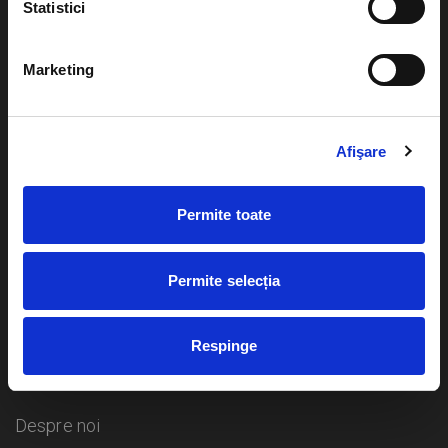
Statistici
Evenimente
Ajutor
Marketing
Teatru
Cum comand bilete?
Concerte si
Afişare
festivaluri
Plata online sau cash
Sport
Permite toate
eBilet printat acasa
Pentru copii
Cultura
Livrare prin curier
Diverse
Permite selecția
Calendar
Returnare bilete
Respinge
Duplicare bilete
Despre noi