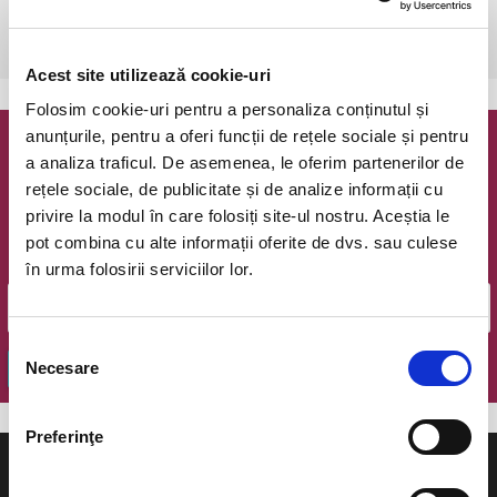
Bucuresti, Casa Caragiale (Str. I.L.Caragiale, nr. 21-23)
vezi pe harta
Acest site utilizează cookie-uri
Folosim cookie-uri pentru a personaliza conținutul și
anunțurile, pentru a oferi funcții de rețele sociale și pentru
Newsletter @ Bilete.ro
a analiza traficul. De asemenea, le oferim partenerilor de
rețele sociale, de publicitate și de analize informații cu
Oferte exclusive si o editie saptamanala cu cele mai noi
privire la modul în care folosiți site-ul nostru. Aceștia le
evenimente.
pot combina cu alte informații oferite de dvs. sau culese
Email
în urma folosirii serviciilor lor.
Selecția
Necesare
OK
consimțământului
Preferinţe