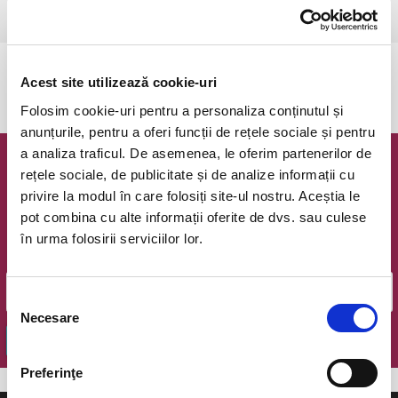
Bucuresti, Casa Caragiale
vezi pe harta
Evenimentul a expirat.
Acest site utilizează cookie-uri
Folosim cookie-uri pentru a personaliza conținutul și
anunțurile, pentru a oferi funcții de rețele sociale și pentru
a analiza traficul. De asemenea, le oferim partenerilor de
Newsletter @ Bilete.ro
rețele sociale, de publicitate și de analize informații cu
privire la modul în care folosiți site-ul nostru. Aceștia le
Oferte exclusive si o editie saptamanala cu cele mai noi
pot combina cu alte informații oferite de dvs. sau culese
evenimente.
în urma folosirii serviciilor lor.
Email
Selecția
Necesare
consimțământului
OK
Preferinţe