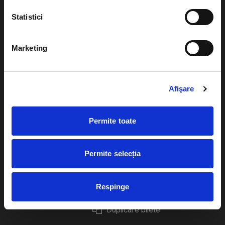
Statistici
Marketing
Evenimente
Ajutor
Teatru
Cum comand bilete?
Afişare
Concerte si
festivaluri
Plata online sau cash
Permite toate
Sport
eBilet printat acasa
Pentru copii
Cultura
Permite selecția
Livrare prin curier
Diverse
Calendar
Returnare bilete
Respinge
Duplicare bilete