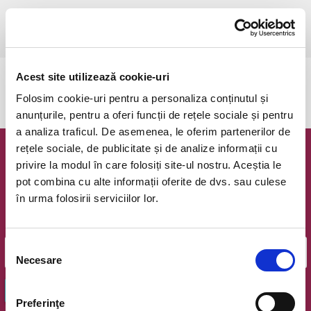
duminică, 31 mai 2026 ora 19:00
Ramnicu Valcea, Cinema Geo Saizescu
vezi pe harta
Acest site utilizează cookie-uri
Evenimentul a expirat.
Folosim cookie-uri pentru a personaliza conținutul și
anunțurile, pentru a oferi funcții de rețele sociale și pentru
a analiza traficul. De asemenea, le oferim partenerilor de
rețele sociale, de publicitate și de analize informații cu
Newsletter @ Bilete.ro
privire la modul în care folosiți site-ul nostru. Aceștia le
pot combina cu alte informații oferite de dvs. sau culese
Oferte exclusive si o editie saptamanala cu cele mai noi
în urma folosirii serviciilor lor.
evenimente.
Email
Selecția
Necesare
consimțământului
OK
Preferinţe