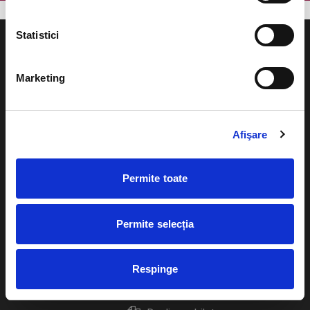
Statistici
Marketing
Evenimente
Ajutor
Teatru
Afişare
Cum comand bilete?
Concerte si
festivaluri
Plata online sau cash
Permite toate
Sport
eBilet printat acasa
Pentru copii
Permite selecția
Cultura
Livrare prin curier
Diverse
Respinge
Calendar
Returnare bilete