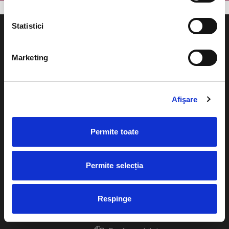
Statistici
Marketing
Evenimente
Ajutor
Teatru
Afişare
Cum comand bilete?
Concerte si
festivaluri
Plata online sau cash
Permite toate
Sport
eBilet printat acasa
Pentru copii
Permite selecția
Cultura
Livrare prin curier
Diverse
Respinge
Calendar
Returnare bilete