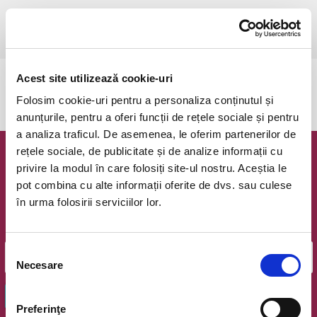
duminică, 24 mai 2026 ora 17:00
Ramnicu Valcea, Cinema Geo Saizescu
vezi pe harta
Acest site utilizează cookie-uri
Evenimentul a expirat.
Folosim cookie-uri pentru a personaliza conținutul și
anunțurile, pentru a oferi funcții de rețele sociale și pentru
a analiza traficul. De asemenea, le oferim partenerilor de
rețele sociale, de publicitate și de analize informații cu
Newsletter @ Bilete.ro
privire la modul în care folosiți site-ul nostru. Aceștia le
pot combina cu alte informații oferite de dvs. sau culese
Oferte exclusive si o editie saptamanala cu cele mai noi
în urma folosirii serviciilor lor.
evenimente.
Email
Selecția
Necesare
consimțământului
OK
Preferinţe