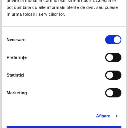
privire la modul în care folosiți site-ul nostru. Aceștia le
pot combina cu alte informații oferite de dvs. sau culese
Abonamente FC Botosani
08
în urma folosirii serviciilor lor.
iun
Botosani
BILETE
Selecția
Necesare
consimțământului
Abonamente FC Bacau
03
Preferinţe
iul
Bacau
BILETE
Statistici
Parking FC Вacau
04
Marketing
iul
Bacau
BILETE
Afişare
Abonamente Politehnica Timisoara
09