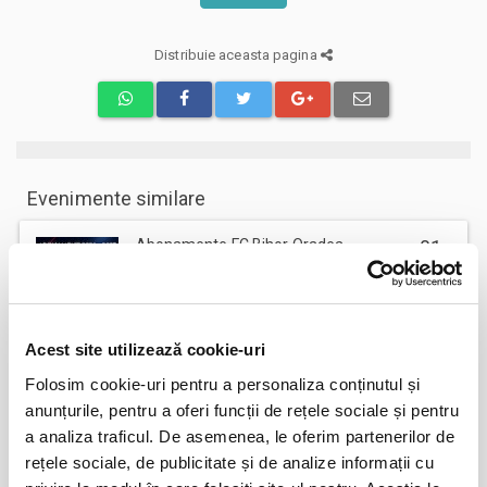
Distribuie aceasta pagina
Evenimente similare
Abonamente FC Bihor Oradea
01
iun
Oradea
BILETE
Acest site utilizează cookie-uri
Folosim cookie-uri pentru a personaliza conținutul și
Abonamente Farul Constanta
05
anunțurile, pentru a oferi funcții de rețele sociale și pentru
iun
Ovidiu
a analiza traficul. De asemenea, le oferim partenerilor de
BILETE
rețele sociale, de publicitate și de analize informații cu