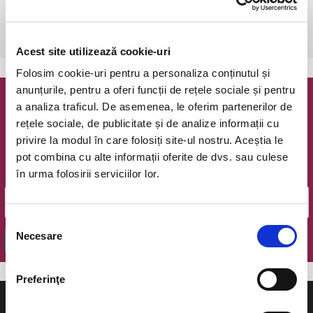
duminică, 23 octombrie 2016 ora 16:30
Bucuresti, Bucur Pub
vezi pe harta
Acest site utilizează cookie-uri
Folosim cookie-uri pentru a personaliza conținutul și
anunțurile, pentru a oferi funcții de rețele sociale și pentru
a analiza traficul. De asemenea, le oferim partenerilor de
Newsletter @ Bilete.ro
rețele sociale, de publicitate și de analize informații cu
privire la modul în care folosiți site-ul nostru. Aceștia le
Oferte exclusive si o editie saptamanala cu cele mai noi
evenimente.
pot combina cu alte informații oferite de dvs. sau culese
în urma folosirii serviciilor lor.
Email
Selecția
Necesare
consimțământului
OK
Preferinţe