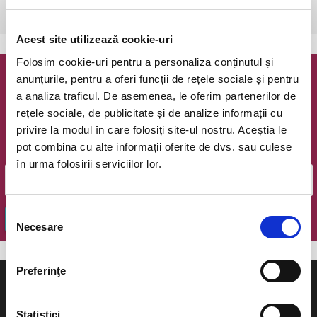
Bucuresti, The Hub
vezi pe harta
Acest site utilizează cookie-uri
Folosim cookie-uri pentru a personaliza conținutul și
anunțurile, pentru a oferi funcții de rețele sociale și pentru
Newsletter @ Bilete.ro
a analiza traficul. De asemenea, le oferim partenerilor de
rețele sociale, de publicitate și de analize informații cu
Oferte exclusive si o editie saptamanala cu cele mai noi
privire la modul în care folosiți site-ul nostru. Aceștia le
evenimente.
pot combina cu alte informații oferite de dvs. sau culese
Email
în urma folosirii serviciilor lor.
Selecția
OK
Necesare
consimțământului
Preferinţe
Statistici