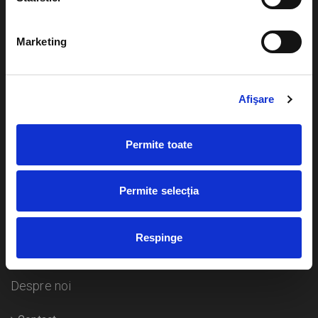
Evenimente
Ajutor
Marketing
Teatru
Cum comand bilete?
Concerte si
festivaluri
Afişare
Plata online sau cash
Sport
eBilet printat acasa
Pentru copii
Permite toate
Cultura
Livrare prin curier
Diverse
Permite selecția
Calendar
Returnare bilete
Respinge
Duplicare bilete
Despre noi