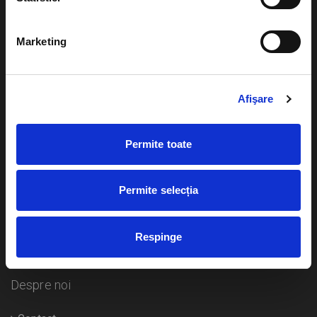
Evenimente
Ajutor
Marketing
Teatru
Cum comand bilete?
Concerte si
festivaluri
Afişare
Plata online sau cash
Sport
eBilet printat acasa
Pentru copii
Permite toate
Cultura
Livrare prin curier
Diverse
Permite selecția
Calendar
Returnare bilete
Respinge
Duplicare bilete
Despre noi