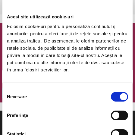
Bucuresti, The Hub
vezi pe harta
Acest site utilizează cookie-uri
Folosim cookie-uri pentru a personaliza conținutul și
anunțurile, pentru a oferi funcții de rețele sociale și pentru
Newsletter @ Bilete.ro
a analiza traficul. De asemenea, le oferim partenerilor de
rețele sociale, de publicitate și de analize informații cu
Oferte exclusive si o editie saptamanala cu cele mai noi
privire la modul în care folosiți site-ul nostru. Aceștia le
evenimente.
pot combina cu alte informații oferite de dvs. sau culese
Email
în urma folosirii serviciilor lor.
Selecția
OK
Necesare
consimțământului
Preferinţe
Statistici