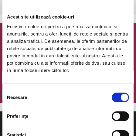
Bucuresti, The Hub
vezi pe harta
Acest site utilizează cookie-uri
Folosim cookie-uri pentru a personaliza conținutul și
anunțurile, pentru a oferi funcții de rețele sociale și pentru
Newsletter @ Bilete.ro
a analiza traficul. De asemenea, le oferim partenerilor de
rețele sociale, de publicitate și de analize informații cu
Oferte exclusive si o editie saptamanala cu cele mai noi
privire la modul în care folosiți site-ul nostru. Aceștia le
evenimente.
pot combina cu alte informații oferite de dvs. sau culese
Email
în urma folosirii serviciilor lor.
Selecția
OK
Necesare
consimțământului
Preferinţe
Statistici