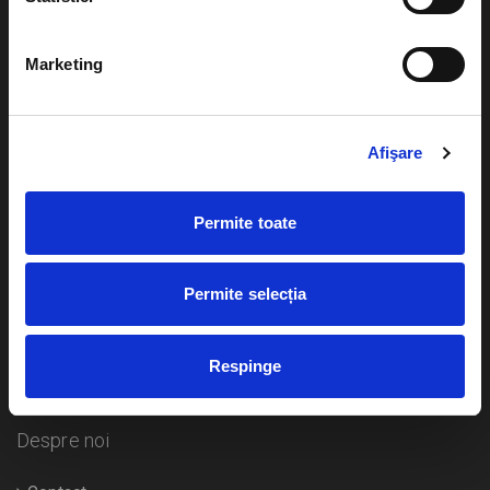
Evenimente
Ajutor
Marketing
Teatru
Cum comand bilete?
Concerte si
festivaluri
Afişare
Plata online sau cash
Sport
eBilet printat acasa
Pentru copii
Permite toate
Cultura
Livrare prin curier
Diverse
Permite selecția
Calendar
Returnare bilete
Respinge
Duplicare bilete
Despre noi