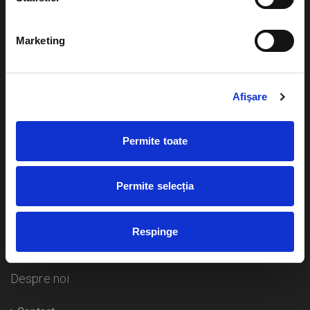
Evenimente
Ajutor
Marketing
Teatru
Cum comand bilete?
Concerte si
festivaluri
Afişare
Plata online sau cash
Sport
eBilet printat acasa
Pentru copii
Permite toate
Cultura
Livrare prin curier
Diverse
Permite selecția
Calendar
Returnare bilete
Respinge
Duplicare bilete
Despre noi