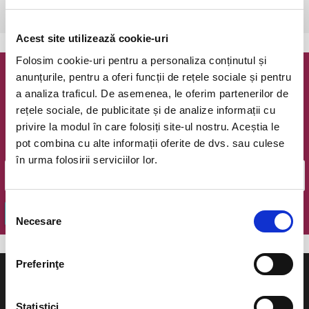
Bucuresti, The Hub
vezi pe harta
Acest site utilizează cookie-uri
Folosim cookie-uri pentru a personaliza conținutul și
anunțurile, pentru a oferi funcții de rețele sociale și pentru
Newsletter @ Bilete.ro
a analiza traficul. De asemenea, le oferim partenerilor de
rețele sociale, de publicitate și de analize informații cu
Oferte exclusive si o editie saptamanala cu cele mai noi
privire la modul în care folosiți site-ul nostru. Aceștia le
evenimente.
pot combina cu alte informații oferite de dvs. sau culese
Email
în urma folosirii serviciilor lor.
Selecția
OK
Necesare
consimțământului
Preferinţe
Statistici