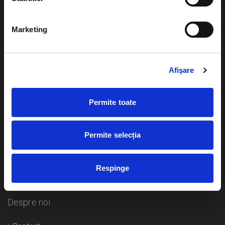
Evenimente
Ajutor
Marketing
Teatru
Cum comand bilete?
Concerte si
festivaluri
Afişare
Plata online sau cash
Sport
eBilet printat acasa
Pentru copii
Permite toate
Cultura
Livrare prin curier
Diverse
Permite selecția
Calendar
Returnare bilete
Respinge
Duplicare bilete
Despre noi