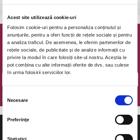
Bucuresti, The Hub
vezi pe harta
Acest site utilizează cookie-uri
Folosim cookie-uri pentru a personaliza conținutul și
anunțurile, pentru a oferi funcții de rețele sociale și pentru
Newsletter @ Bilete.ro
a analiza traficul. De asemenea, le oferim partenerilor de
rețele sociale, de publicitate și de analize informații cu
Oferte exclusive si o editie saptamanala cu cele mai noi
privire la modul în care folosiți site-ul nostru. Aceștia le
evenimente.
pot combina cu alte informații oferite de dvs. sau culese
Email
în urma folosirii serviciilor lor.
Selecția
OK
Necesare
consimțământului
Preferinţe
Statistici