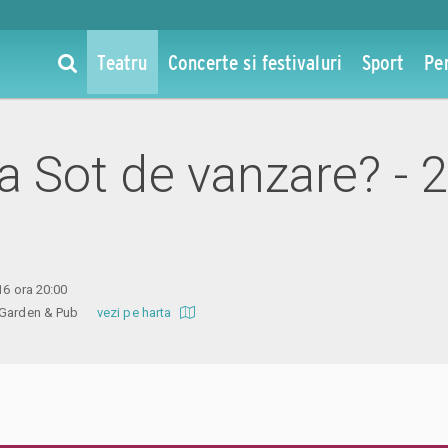
Teatru
Concerte si festivaluri
Sport
Pe
la Sot de vanzare? - 2
16 ora 20:00
d Garden & Pub
vezi pe harta