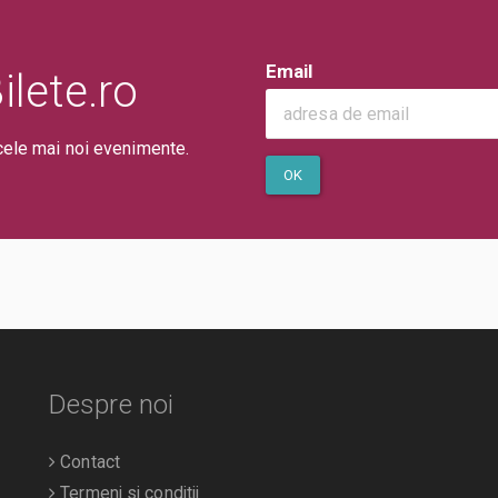
Email
lete.ro
cele mai noi evenimente.
OK
Despre noi
Contact
Termeni si conditii