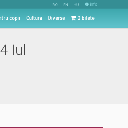
info
RO
EN
HU
ntru copii
Cultura
Diverse
0 bilete
4 Iul