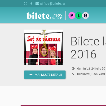
office@bilete.ro
Bilete 
2016
duminică, 24 iulie 20
Bucuresti, BackYar
MAI MULTE DETALII