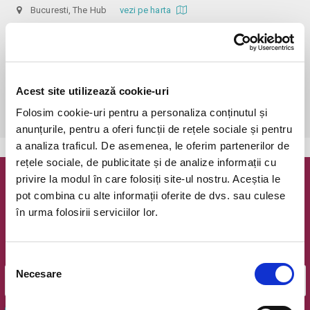
Bucuresti, The Hub
vezi pe harta
 În funcție de ora de începere, accesul în sală se poate face cu o 
oră / cu 40 minute mai devreme, fiind permis cu până la 10 minute 
înainte de spectacol. Așezarea se realizează la mese de 2 (nr. limitat), 3 
sau 4 locuri, în regim de teatru-cafenea (în funcție de disponibilitatea 
Acest site utilizează cookie-uri
de la fața locului, există posibilitatea împărțirii mesei cu alte persoane). 
Folosim cookie-uri pentru a personaliza conținutul și
Informații suplimentare, la nr. de telefon 0773 825 249.
anunțurile, pentru a oferi funcții de rețele sociale și pentru
a analiza traficul. De asemenea, le oferim partenerilor de
rețele sociale, de publicitate și de analize informații cu
privire la modul în care folosiți site-ul nostru. Aceștia le
Newsletter @ Bilete.ro
pot combina cu alte informații oferite de dvs. sau culese
în urma folosirii serviciilor lor.
Oferte exclusive si o editie saptamanala cu cele mai noi
evenimente.
Email
Selecția
Necesare
consimțământului