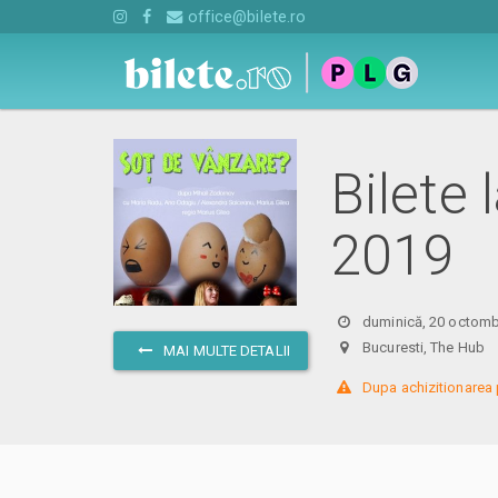
office@bilete.ro
Bilete 
2019
duminică, 20 octomb
Bucuresti, The Hu
MAI MULTE DETALII
 Dupa achizitionarea 