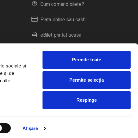
Cum comand bilete?
Plata online sau cash
eBilet printat acasa
Livrare prin curier
Permite toate
Returnare bilete
le sociale și
e și de
Permite selecția
u alte
Duplicare bilete
Respinge
RO
EN
HU
Afişare