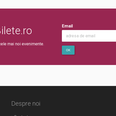
Email
lete.ro
cele mai noi evenimente.
OK
Despre noi