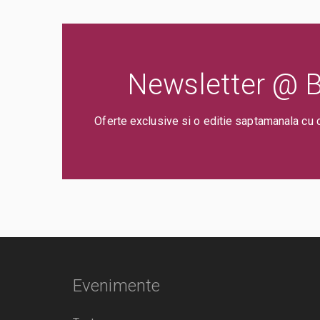
Newsletter @ Bi
Oferte exclusive si o editie saptamanala cu 
Evenimente