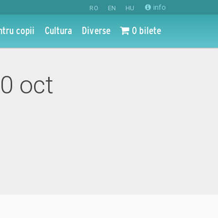
info
RO
EN
HU
ntru copii
Cultura
Diverse
0 bilete
20 oct