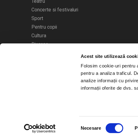
Teatru
Concerte si festivaluri
Sport
Pentru copii
Cultura
Diverse
Acest site utilizează cook
Calendarul evenimentelor
Folosim cookie-uri pentru a 
pentru a analiza traficul. 
analize informații cu privir
informații oferite de dvs. sa
© 2006 - 2026
Bilete.ro
Selecția
A.N.P.C.
O.D.R.
Necesare
P
consimțământului