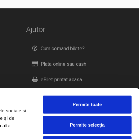
Ajutor
Cum comand bilete?
Plata online sau cash
eBilet printat acasa
Livrare prin curier
Permite toate
Returnare bilete
le sociale și
e și de
Permite selecția
u alte
Duplicare bilete