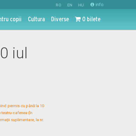
info
RO
EN
HU
ntru copii
Cultura
Diverse
0 bilete
0 iul
iind permis cu până la 10 
 teatru-cafenea (în 
mații suplimentare, la nr. 