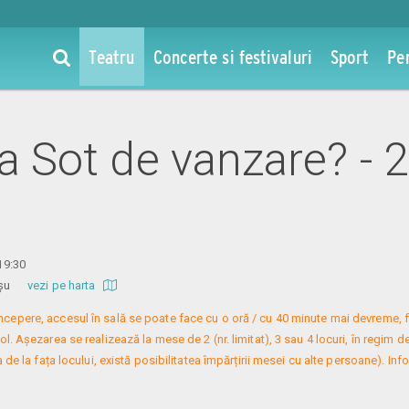
Teatru
Concerte si festivaluri
Sport
Pe
la Sot de vanzare? - 2
 19:30
 Roșu
vezi pe harta
 începere, accesul în sală se poate face cu o oră / cu 40 minute mai devreme, f
. Așezarea se realizează la mese de 2 (nr. limitat), 3 sau 4 locuri, în regim de
 de la fața locului, există posibilitatea împărțirii mesei cu alte persoane). Infor