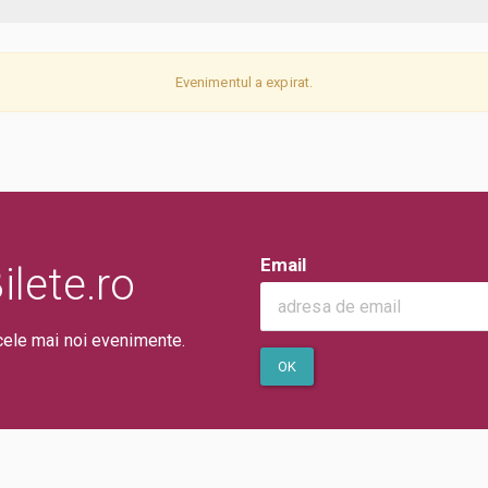
Evenimentul a expirat.
Email
lete.ro
cele mai noi evenimente.
OK