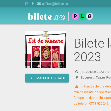
office@bilete.ro
Bilete 
2023
joi, 20 iulie 2023 ora
Bucuresti, Teatrul
MAI MULTE DETALII
 În funcție de ora de
minute înainte de spectacol
funcție de disponibilitatea
de telefon 0773 825 249.